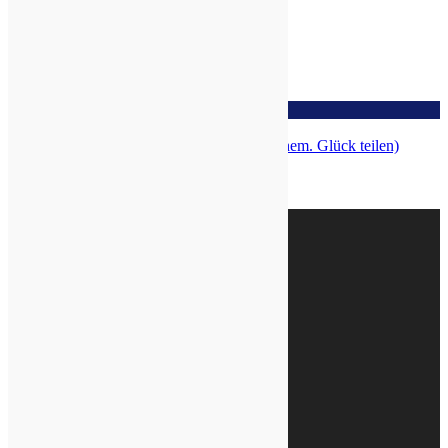
zur Wunschliste
Glücksgefühle Duftmischung, 5ml (ehem. Glück teilen)
Top
Wir sind bio-zertifiziert: