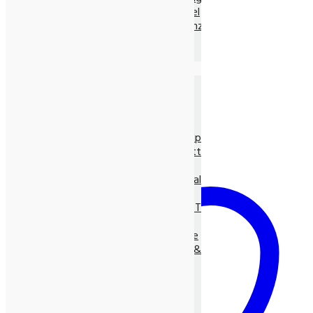
Ayurvedische Nahrungsmittel
Ayurvedische Nahrungsergänz.
Neem Produkte
Ayurvedische Gewürze, lose
Die Natur-Drogerie
Körperpflege & Kosmetik
Shampoo, Tönung
LUNASOL Pflegeserie
SEIFEN pur Natur
Entspannungs- & Vitalpflege
Massage- und Hilfsmittel
Myco Vital Pilzpower
Nahrungsergänzungen & Vitalstoffe
Allcura Naturheilmittel
Alvito BASEN-KONZEPT
Antioxidantien
BASISCHE Lebensweise
BIO Spirulina, -Clorella &
Spezialitäten
Gräser
Heilpflanzensäfte
Viabiona Vitalstoffe