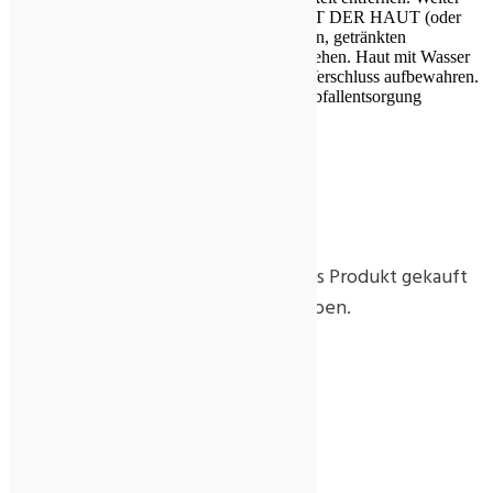
spülen. BEI KONTAKT MIT DER HAUT (oder
dem Haar): Alle beschmutzten, getränkten
Kleidungsstücke sofort ausziehen. Haut mit Wasser
abwaschen/duschen. Unter Verschluss aufbewahren.
Inhalt/Behälter der Problemabfallentsorgung
zuführen.
Rezensionen
Es gibt noch keine Rezensionen.
Nur angemeldete Kunden, die dieses Produkt gekauft
haben, dürfen eine Rezension abgeben.
Ähnliche Produkte