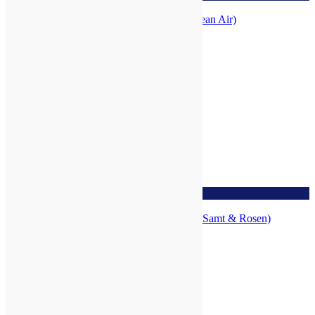
Frische Luft Duftmischung (ehem. Clean Air)
zur Wunschliste
Herzenswärme Duftmischung (ehem. Samt & Rosen)