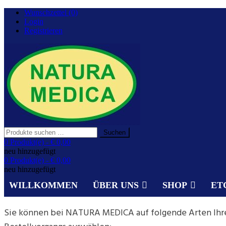
Zurück
Wunschzettel (0)
zum
Login
Inhalt
Registrieren
Suchen
Suchen
nach:
Gesundheit aus der Natur.
0 Produkt(e) -
€ 0,00
NATURA MEDICA
neu hinzugefügt
0 Produkt(e) -
€ 0,00
neu hinzugefügt
WILLKOMMEN
ÜBER UNS
SHOP
ET
Sie können bei NATURA MEDICA auf folgende Arten Ihre