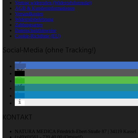
Vertrag widerrufen (Widerrufsformular)
AGB & Kundeninformationen
Versandkosten
Widerrufsbelehrung
Zahlungsarten
Datenschutzhinweise
Cookie-Richtlinie (EU)
Social-Media (ohne Tracking!)
KONTAKT
NATURA MEDICA Friedrich-Ebert-Straße 87 | 34119 Kassel
(+49)(0)561 - 739 40 00 (Ortstarif)