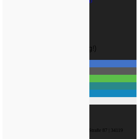
Vertrag widerrufen (Widerrufsformular)
AGB & Kundeninformationen
Versandkosten
Widerrufsbelehrung
Zahlungsarten
Datenschutzhinweise
Cookie-Richtlinie (EU)
Social-Media (ohne Tracking!)
KONTAKT
NATURA MEDICA Friedrich-Ebert-Straße 87 | 34119
Kassel