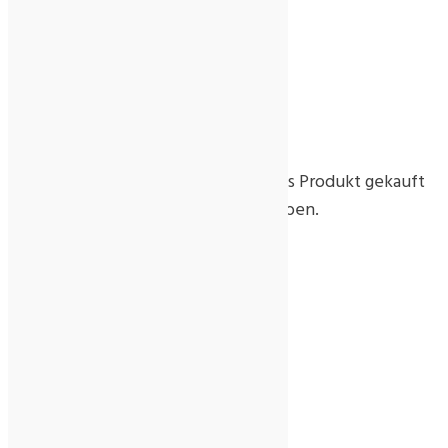
Rezensionen
Es gibt noch keine Rezensionen.
Nur angemeldete Kunden, die dieses Produkt gekauft
haben, dürfen eine Rezension abgeben.
Ähnliche Produkte