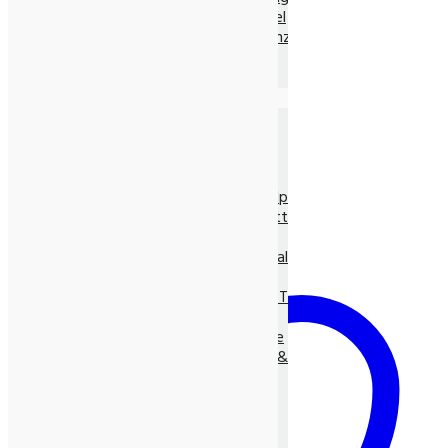
Ayurvedische Nahrungsmittel
Ayurvedische Nahrungsergänz.
Neem Produkte
Ayurvedische Gewürze, lose
Die Natur-Drogerie
Körperpflege & Kosmetik
Shampoo, Tönung
LUNASOL Pflegeserie
SEIFEN pur Natur
Entspannungs- & Vitalpflege
Massage- und Hilfsmittel
Myco Vital Pilzpower
Nahrungsergänzungen & Vitalstoffe
Allcura Naturheilmittel
Alvito BASEN-KONZEPT
Antioxidantien
BASISCHE Lebensweise
BIO Spirulina, -Clorella &
Spezialitäten
Gräser
Heilpflanzensäfte
Viabiona Vitalstoffe