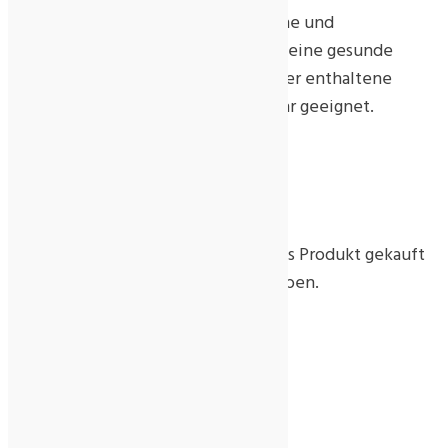
nicht als Ersatz für eine ausgewogene und
abwechslungsreiche Ernährung und eine gesunde
Lebensweise verwendet werden. Der enthaltene
Trockenbeutel ist nicht zum Verzehr geeignet.
Rezensionen
Es gibt noch keine Rezensionen.
Nur angemeldete Kunden, die dieses Produkt gekauft
haben, dürfen eine Rezension abgeben.
Ähnliche Produkte