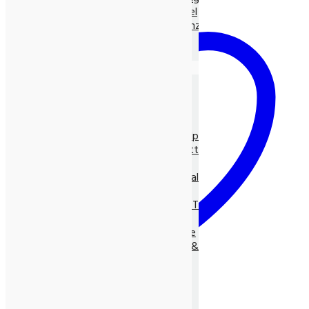
Ayurvedische Nahrungsmittel
Ayurvedische Nahrungsergänz.
Neem Produkte
Ayurvedische Gewürze, lose
Die Natur-Drogerie
Körperpflege & Kosmetik
Shampoo, Tönung
LUNASOL Pflegeserie
SEIFEN pur Natur
Entspannungs- & Vitalpflege
Massage- und Hilfsmittel
Myco Vital Pilzpower
Nahrungsergänzungen & Vitalstoffe
Allcura Naturheilmittel
Alvito BASEN-KONZEPT
Antioxidantien
BASISCHE Lebensweise
BIO Spirulina, -Clorella &
Spezialitäten
Gräser
Heilpflanzensäfte
Viabiona Vitalstoffe
Auf die Wunschliste