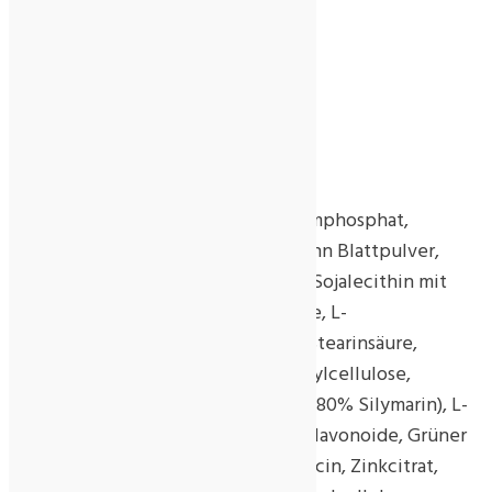
L-Glycin 100 mg
L-Glutathion 40 mg
Inhalt:
90 Tabletten
Zutaten:
Magnesiumcitrat, Füllstoff Dicalciumphosphat,
Artischocken Blattpulver, Löwenzahn Blattpulver,
Füllstoff mikrokristalline Cellulose, Sojalecithin mit
Phosphatidylcholin, L-Ascorbinsäure, L-
Ornithinhydrochlorid, Trennmittel Stearinsäure,
Füllstoff modifizierte Carboxymethylcellulose,
Mariendistel Fruchtextrakt (enthält 80% Silymarin), L-
Leucin, L-Glycin, L-Valin, Citrus Bioflavonoide, Grüner
Tee Pulver, Inositol, Cholin, L-Isoleucin, Zinkcitrat,