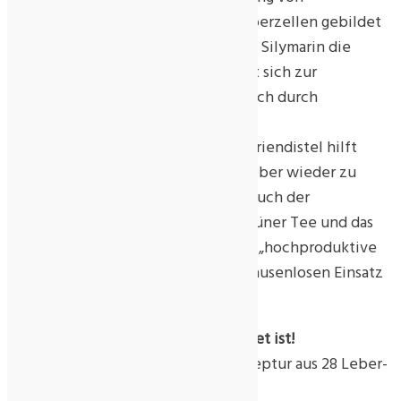
Eiweißbausteinen können neue Leberzellen gebildet
werden. Darüber hinaus unterstützt Silymarin die
Leber bei der Entgiftung und eignet sich zur
Vorbeugung von Leberschäden – auch durch
Medikamente und Alkohol.
Doch nicht nur das Silymarin der Mariendistel hilft
unserem Schwerstarbeiter-Organ Leber wieder zu
gesunden und gesund zu bleiben. Auch der
Entgiftungsnährstoff Glutathion, Grüner Tee und das
Stoffwechsel fördernde Biotin sind „hochproduktive
Mitarbeiter“, die unsere Leber im pausenlosen Einsatz
unterstützen.
Wichtig für alle, deren Leber belastet ist!
Die synergetisch ausgewogene Rezeptur aus 28 Leber-
Nährstoffen: