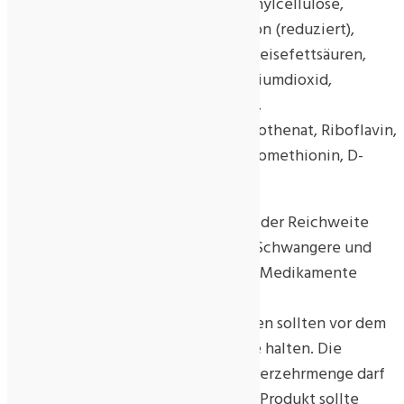
Überzugsmittel Hydroxypropylmethylcellulose,
gemischte Tocopherole, L-Glutathion (reduziert),
Trennmittel Magnesiumsalze der Speisefettsäuren,
Alpha-Liponsäure, Trennmittel Siliciumdioxid,
Nicotinamid, Pyridoxinhydrochlorid,
Thiaminmononitrat, Calcium-D-pantothenat, Riboflavin,
Pteroylmonoglutaminsäure, L-Selenomethionin, D-
Biotin, Methylcobalamin.
Kühl und trocken lagern. Außerhalb der Reichweite
von kleinen Kindern aufbewahren. Schwangere und
Stillende, Personen, die regelmäßig Medikamente
einnehmen, sowie Personen mit
behandlungsbedürftigen Krankheiten sollten vor dem
Verzehr mit ihrem Arzt Rücksprache halten. Die
angegebene empfohlene tägliche Verzehrmenge darf
nicht überschritten werden. Dieses Produkt sollte