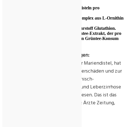
Mit der Kraft von über 50 Mariendisteln pro
Tagesversorgung!
Mit regenerativen Aminosäuren-Komplex aus L-Ornithin
und L-Glycin.
Mit hochdosiertem Entgiftungs-Nährstoff Glutathion.
Mit hochdosiertem Biotin und Grüntee-Extrakt, der pro
TAGESVERSORGUNG 4 ½ Tassen Grüntee-Konsum
entspricht
Wissenschaftliche Veröffentlichungen:
„… Silymarin, der Hauptwirkstoff der Mariendistel, hat
sich zur Therapie bei toxischen Leberschäden und zur
unterstützenden Therapie bei chronisch-
entzündlichen Lebererkrankungen und Leberzirrhose
als effektiv und gut verträglich erwiesen. Das ist das
Fazit aus den bisherigen Studien …“; Ärzte Zeitung,
28.02.2003.
Verzehrempfehlung: