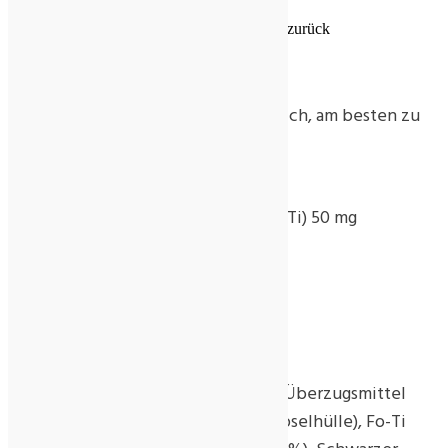
gibt den Haaren ihre natürliche Farbe zurück
stoppt vorzeitiges Ergrauen
Verzehrempfehlung:
Erwachsene verzehren 1 Kapsel täglich, am besten zu
einer Mahlzeit.
Eine Kapsel enthält:
Fo-Ti Extrakt (entspricht 250 mg Fo-Ti) 50 mg
Schwarzer Pfeffer 5 mg
Inhalt:
60 Kapseln
Zutaten:
Füllstoff mikrokristalline Cellulose, Überzugsmittel
Hydroxypropylmethylcellulose (Kapselhülle), Fo-Ti