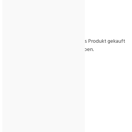
Rezensionen
Es gibt noch keine Rezensionen.
Nur angemeldete Kunden, die dieses Produkt gekauft
haben, dürfen eine Rezension abgeben.
Ähnliche Produkte