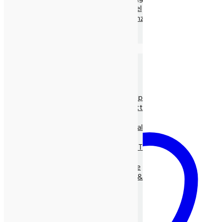
Ayurvedische Nahrungsmittel
Ayurvedische Nahrungsergänz.
Neem Produkte
Ayurvedische Gewürze, lose
Die Natur-Drogerie
Körperpflege & Kosmetik
Shampoo, Tönung
LUNASOL Pflegeserie
SEIFEN pur Natur
Entspannungs- & Vitalpflege
Massage- und Hilfsmittel
Myco Vital Pilzpower
Nahrungsergänzungen & Vitalstoffe
Allcura Naturheilmittel
Alvito BASEN-KONZEPT
Antioxidantien
BASISCHE Lebensweise
BIO Spirulina, -Clorella &
Spezialitäten
Gräser
Heilpflanzensäfte
Viabiona Vitalstoffe