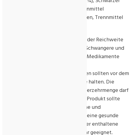
Extrakt (Polygonum multiflorum) (17%), Schwarzer
Pfeffer Extrakt (95% Piperine), Trennmittel
Magnesiumsalze von Speisefettsäuren, Trennmittel
Siliciumdioxid.
Kühl und trocken lagern. Außerhalb der Reichweite
von kleinen Kindern aufbewahren. Schwangere und
Stillende, Personen, die regelmäßig Medikamente
einnehmen, sowie Personen mit
behandlungsbedürftigen Krankheiten sollten vor dem
Verzehr mit ihrem Arzt Rücksprache halten. Die
angegebene empfohlene tägliche Verzehrmenge darf
nicht überschritten werden. Dieses Produkt sollte
nicht als Ersatz für eine ausgewogene und
abwechslungsreiche Ernährung und eine gesunde
Lebensweise verwendet werden. Der enthaltene
Trockenbeutel ist nicht zum Verzehr geeignet.