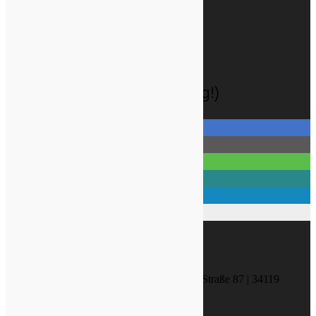
Versandkosten
Widerrufsbelehrung
Zahlungsarten
Datenschutzhinweise
Cookie-Richtlinie (EU)
Social-Media (ohne Tracking!)
KONTAKT
NATURA MEDICA Friedrich-Ebert-Straße 87 | 34119
Kassel
(+49)(0)561 - 739 40 00 (Ortstarif)