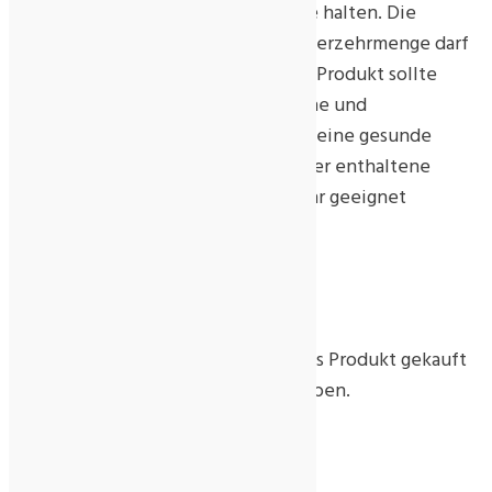
Verzehr mit ihrem Arzt Rücksprache halten. Die
angegebene empfohlene tägliche Verzehrmenge darf
nicht überschritten werden. Dieses Produkt sollte
nicht als Ersatz für eine ausgewogene und
abwechslungsreiche Ernährung und eine gesunde
Lebensweise verwendet werden. Der enthaltene
Trockenbeutel ist nicht zum Verzehr geeignet
Rezensionen
Es gibt noch keine Rezensionen.
Nur angemeldete Kunden, die dieses Produkt gekauft
haben, dürfen eine Rezension abgeben.
Ähnliche Produkte