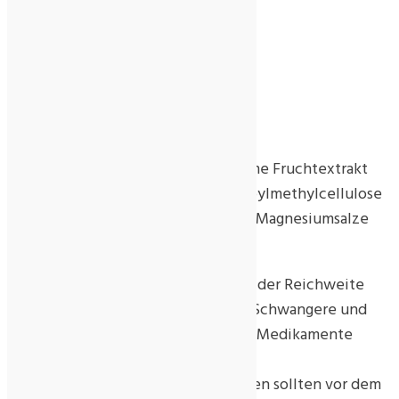
Sägepalme Fruchtextrakt 100 mg
Granatapfel Extrakt 200 mg
Inhalt:
90 Kapseln
Zutaten:
Granatapfel Extrakt (49%), Sägepalme Fruchtextrakt
(25%), Überzugsmittel Hydroxypropylmethylcellulose
(Kapsel), Maltodextrin, Trennmittel Magnesiumsalze
von Speisefettsäuren.
Kühl und trocken lagern. Außerhalb der Reichweite
von kleinen Kindern aufbewahren. Schwangere und
Stillende, Personen, die regelmäßig Medikamente
einnehmen, sowie Personen mit
behandlungsbedürftigen Krankheiten sollten vor dem