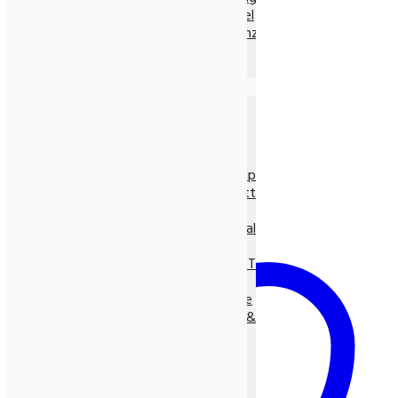
Ayurvedische Nahrungsmittel
Ayurvedische Nahrungsergänz.
Neem Produkte
Ayurvedische Gewürze, lose
Die Natur-Drogerie
Körperpflege & Kosmetik
Shampoo, Tönung
LUNASOL Pflegeserie
SEIFEN pur Natur
Entspannungs- & Vitalpflege
Massage- und Hilfsmittel
Myco Vital Pilzpower
Nahrungsergänzungen & Vitalstoffe
Allcura Naturheilmittel
Alvito BASEN-KONZEPT
Antioxidantien
BASISCHE Lebensweise
BIO Spirulina, -Clorella &
Spezialitäten
Gräser
Heilpflanzensäfte
Viabiona Vitalstoffe