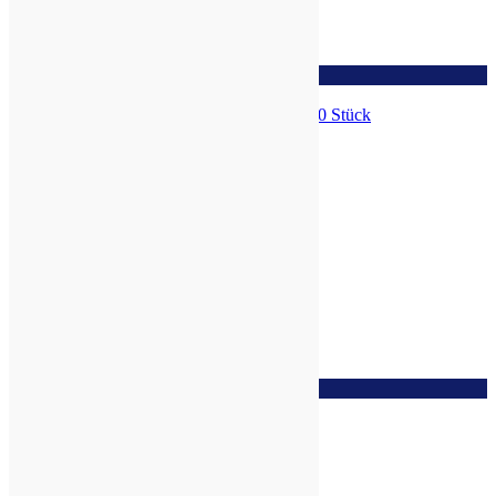
zur Wunschliste
Schwarzkümmelöl, Softgelkapseln 100 Stück
zur Wunschliste
Vita Q10