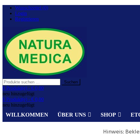
Zurück
Wunschzettel (0)
zum
Login
Inhalt
Registrieren
Suchen
Suchen
nach:
Gesundheit aus der Natur.
0 Produkt(e) -
€ 0,00
NATURA MEDICA
neu hinzugefügt
0 Produkt(e) -
€ 0,00
neu hinzugefügt
WILLKOMMEN
ÜBER UNS
SHOP
ET
Hinweis: Bekle