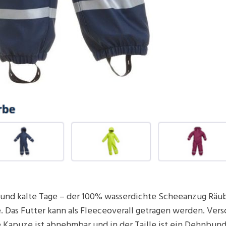
e und kalte Tage – der 100% wasserdichte Scheeanzug Rä
 Das Futter kann als Fleeceoverall getragen werden. Ve
e Kapuze ist abnehmbar und in der Taille ist ein Dehnbun