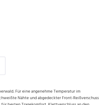
uberwald. Für eine angenehme Temperatur im
rschweißte Nähte und abgedeckter Front-Reißverschuss
d für besten Tragekomfort. Klettverschluss an den