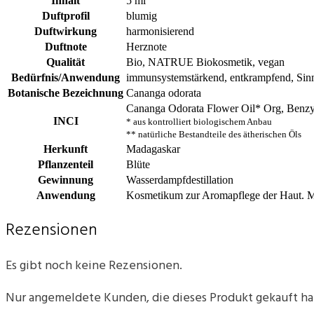
Inhalt
5 ml
Duftprofil
blumig
Duftwirkung
harmonisierend
Duftnote
Herznote
Qualität
Bio, NATRUE Biokosmetik, vegan
Bedürfnis/Anwendung
immunsystemstärkend, entkrampfend, Sinn
Botanische Bezeichnung
Cananga odorata
Cananga Odorata Flower Oil* Org, Benzyl
INCI
* aus kontrolliert biologischem Anbau
** natürliche Bestandteile des ätherischen Öls
Herkunft
Madagaskar
Pflanzenteil
Blüte
Gewinnung
Wasserdampfdestillation
Anwendung
Kosmetikum zur Aromapflege der Haut. 
Rezensionen
Es gibt noch keine Rezensionen.
Nur angemeldete Kunden, die dieses Produkt gekauft h