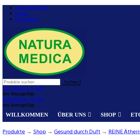
Zurück
Wunschzettel (0)
zum
Login
Inhalt
Registrieren
Suchen
Suchen
nach:
Gesundheit aus der Natur.
0 Produkt(e) -
€ 0,00
NATURA MEDICA
neu hinzugefügt
0 Produkt(e) -
€ 0,00
neu hinzugefügt
WILLKOMMEN
ÜBER UNS
SHOP
ET
Produkte
→
Shop
→
Gesund durch Duft
→
REINE Ätheri