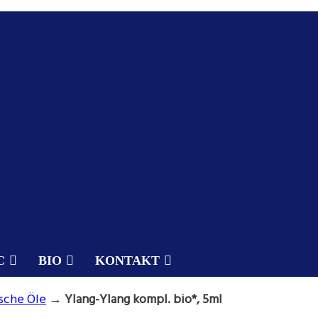
C
BIO
KONTAKT
sche Öle
→
Ylang-Ylang kompl. bio*, 5ml