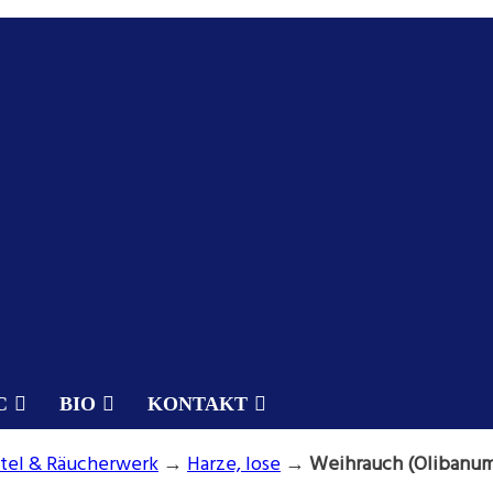
C
BIO
KONTAKT
ttel & Räucherwerk
→
Harze, lose
→
Weihrauch (Olibanum