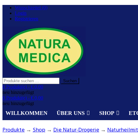
Zurück
Wunschzettel (0)
zum
Login
Inhalt
Registrieren
Suchen
Suchen
nach:
Gesundheit aus der Natur.
0 Produkt(e) -
€ 0,00
NATURA MEDICA
neu hinzugefügt
0 Produkt(e) -
€ 0,00
neu hinzugefügt
WILLKOMMEN
ÜBER UNS
SHOP
ET
Produkte
→
Shop
→
Die Natur-Drogerie
→
Naturheilmi