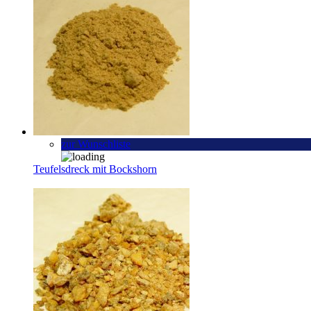
zur Wunschliste
Teufelsdreck mit Bockshorn