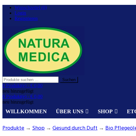
Zurück
Wunschzettel (0)
zum
Login
Inhalt
Registrieren
Suchen
Suchen
nach:
Gesundheit aus der Natur.
0 Produkt(e) -
€ 0,00
NATURA MEDICA
neu hinzugefügt
0 Produkt(e) -
€ 0,00
neu hinzugefügt
WILLKOMMEN
ÜBER UNS
SHOP
ET
Produkte
→
Shop
→
Gesund durch Duft
→
Bio Pflegeöl