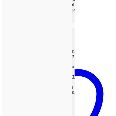
Ayurvedische Nahrungsmittel
Ayurvedische Nahrungsergänz.
Neem Produkte
Ayurvedische Gewürze, lose
Die Natur-Drogerie
Körperpflege & Kosmetik
Shampoo, Tönung
LUNASOL Pflegeserie
SEIFEN pur Natur
Entspannungs- & Vitalpflege
Massage- und Hilfsmittel
Myco Vital Pilzpower
Nahrungsergänzungen & Vitalstoffe
Allcura Naturheilmittel
Alvito BASEN-KONZEPT
Antioxidantien
BASISCHE Lebensweise
BIO Spirulina, -Clorella &
Spezialitäten
Gräser
Heilpflanzensäfte
Viabiona Vitalstoffe