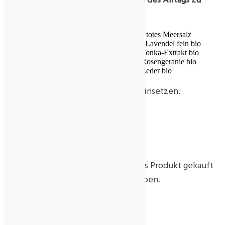
vergessen
20 EL totes Meersalz
20 Tr. Lavendel fein bio
5 Tr. Tonka-Extrakt bio
5 Tr. Rosengeranie bio
6 Tr. Zeder bio
Von der Mischung 1 EL pro Fußbad einsetzen.
Rezensionen
Es gibt noch keine Rezensionen.
Nur angemeldete Kunden, die dieses Produkt gekauft
haben, dürfen eine Rezension abgeben.
Ähnliche Produkte