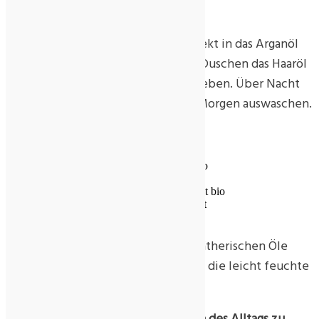
30 ml Arganöl bio
3 – 4 Tr. Tonka-Extrakt bio
Das ätherische Tonka-Extrakt-Öl direkt in das Arganöl
geben und gut mischen. Nach dem Duschen das Haaröl
in die noch feuchten Haarspitzen geben. Über Nacht
einwirken lassen und am nächsten Morgen auswaschen.
Entspannendes Körperöl
60 ml Mandelöl bio
40 ml Jojobaöl bio
6 Tr. Tonka-Extrakt bio
6 Tr. Mandarine rot
6 Tr. Zeder bio
Die Bio Pflegeöle mischen und die ätherischen Öle
hineintropfen. Gut schütteln und in die leicht feuchte
Haut einmassieren.
Abendliches Fußbad, um die Sorgen des Alltags zu