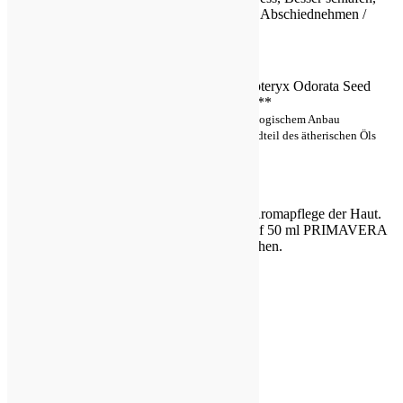
Bedürfnis/Anwendung
Frauengesundheit, Abschiednehmen /
Trauer
Botanische
Dipteryx odorata
Bezeichnung
Alcohol* Org, Dipteryx Odorata Seed
Extract, Coumarin**
INCI
* aus kontrolliert biologischem Anbau
** natürlicher Bestandteil des ätherischen Öls
Herkunft
Frankreich
Pflanzenteil
Tonkabohne
Gewinnung
Alkoholextraktion
Kosmetikum zur Aromapflege der Haut.
Anwendung
Max. 5 Tropfen auf 50 ml PRIMAVERA
Mandelöl bio mischen.
Rezepttipps:
Nussige Haarkur