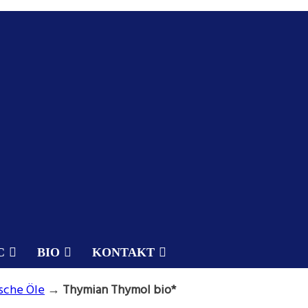
C
BIO
KONTAKT
sche Öle
→
Thymian Thymol bio*