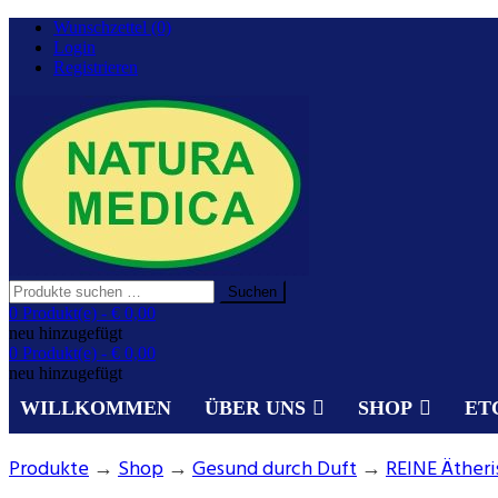
Zurück
Wunschzettel (0)
zum
Login
Inhalt
Registrieren
Suchen
Suchen
nach:
Gesundheit aus der Natur.
0 Produkt(e) -
€ 0,00
NATURA MEDICA
neu hinzugefügt
0 Produkt(e) -
€ 0,00
neu hinzugefügt
WILLKOMMEN
ÜBER UNS
SHOP
ET
Produkte
→
Shop
→
Gesund durch Duft
→
REINE Ätheri