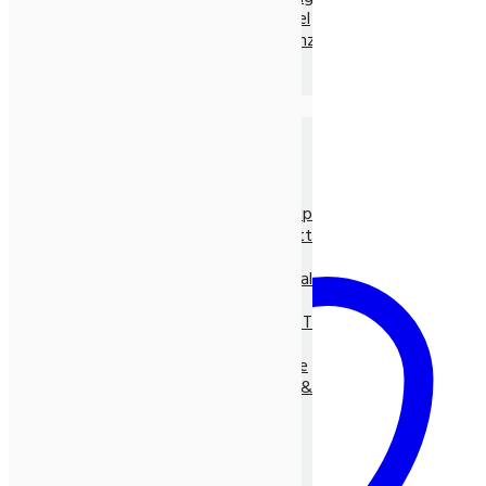
Ayurvedische Nahrungsmittel
Ayurvedische Nahrungsergänz.
Neem Produkte
Ayurvedische Gewürze, lose
Die Natur-Drogerie
Körperpflege & Kosmetik
Shampoo, Tönung
LUNASOL Pflegeserie
SEIFEN pur Natur
Entspannungs- & Vitalpflege
Massage- und Hilfsmittel
Myco Vital Pilzpower
Nahrungsergänzungen & Vitalstoffe
Allcura Naturheilmittel
Alvito BASEN-KONZEPT
Antioxidantien
BASISCHE Lebensweise
BIO Spirulina, -Clorella &
Spezialitäten
Gräser
Heilpflanzensäfte
Viabiona Vitalstoffe