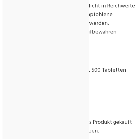
sowie eine gesunde Lebensweise. Nicht in Reichweite
kleiner Kinder aufbewahren. Die empfohlene
Tagesdosis darf nicht überschritten werden.
Lichtgeschützt, kühl und trocken aufbewahren.
Zusätzliche Information
100 Tabletten, 250 Tabletten, 500 Tabletten
Menge
Rezensionen
Es gibt noch keine Rezensionen.
Nur angemeldete Kunden, die dieses Produkt gekauft
haben, dürfen eine Rezension abgeben.