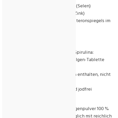
zur normalen Schilddrüsenfunktion (Selen)
zur normalen kognitiven Funktion (Zink)
zur Erhaltung eines normalen Testosteronspiegels im
Blut (Zink)
Das Besondere an Sanatur ComplexSpirulina:
– 3 Spurenelemente in einer Mikroalgen-Tablette
– 100 % pflanzlich, vegan
– Chrom, Selen und Zink in Spirulina enthalten, nicht
nach der Ernte zugesetzt
– von Natur aus gluten-, laktose- und jodfrei
PRODUKTDATEN
Zutaten: Spirulina platensis Mikroalgenpulver 100 %
Verzehrempfehlung: 3 Tabletten täglich mit reichlich