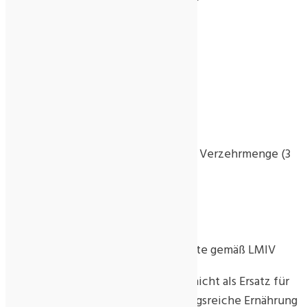
Flüssigkeit verzehren
Darreichungsform: 400 mg Tablette
Verpackung: Braunglas
Inhalt:
100 Tabletten à 400 mg = 40 g
250 Tabletten à 400 mg = 100 g
Nährstoffe Gehalt pro empfohlener Verzehrmenge (3
Tabletten)
Chrom 40 µg (100 %**)
Selen 66 µg (120 %**)
Zink 2 mg (20 %**)
***Prozent der Nährstoffbezugswerte gemäß LMIV
Nahrungsergänzungsmittel dienen nicht als Ersatz für
eine ausgewogene und abwechslungsreiche Ernährung