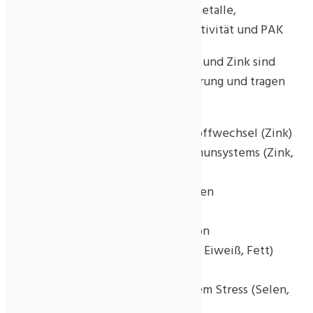
kontrolliert auf: Pestizide, Schwermetalle,
Mikrobiologie, Bestrahlung, Radioaktivität und PAK
*Die Spurenelemente Chrom, Selen und Zink sind
Bestandteil unserer täglichen Ernährung und tragen
bei:
zu einem normalen Säure-Basen-Stoffwechsel (Zink)
zu einer normalen Funktion des Immunsystems (Zink,
Selen)
zur Aufrechterhaltung eines normalen
Blutzuckerspiegels (Chrom)
zu einem normalen Stoffwechsel von
Makronährstoffen (Kohlenhydraten, Eiweiß, Fett)
(Chrom, Zink)
zum Schutz der Zellen vor oxidativem Stress (Selen,
Zink)