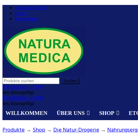
Zurück
Wunschzettel (0)
zum
Login
Inhalt
Registrieren
Suchen
Suchen
nach:
Gesundheit aus der Natur.
0 Produkt(e) -
€ 0,00
NATURA MEDICA
neu hinzugefügt
0 Produkt(e) -
€ 0,00
neu hinzugefügt
WILLKOMMEN
ÜBER UNS
SHOP
ET
Produkte
→
Shop
→
Die Natur-Drogerie
→
Nahrungser