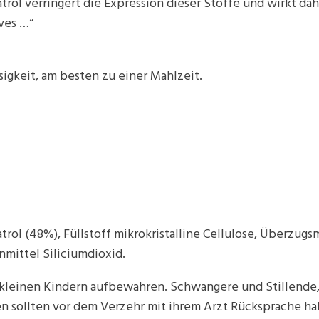
ol verringert die Expression dieser Stoffe und wirkt dah
ves …“
sigkeit, am besten zu einer Mahlzeit.
ol (48%), Füllstoff mikrokristalline Cellulose, Überzugs
mittel Siliciumdioxid.
n kleinen Kindern aufbewahren. Schwangere und Stillend
n sollten vor dem Verzehr mit ihrem Arzt Rücksprache h