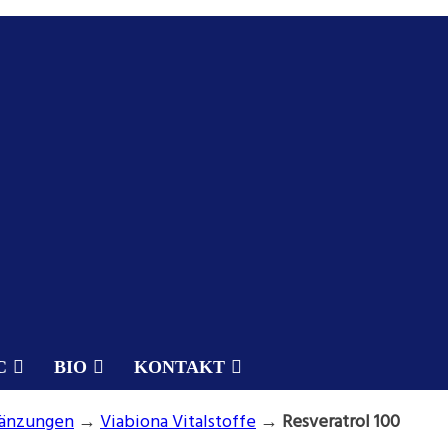
C
BIO
KONTAKT
gänzungen
→
Viabiona Vitalstoffe
→
Resveratrol 100