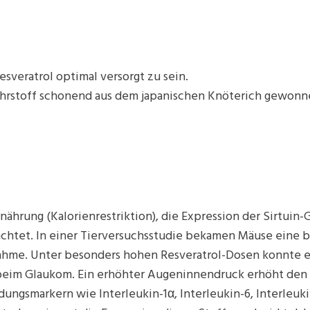
sveratrol optimal versorgt zu sein.
Nährstoff schonend aus dem japanischen Knöterich gewonn
rnährung (Kalorienrestriktion), die Expression der Sirtui
htet. In einer Tierversuchsstudie bekamen Mäuse eine be
unahme. Unter besonders hohen Resveratrol-Dosen konnte
beim Glaukom. Ein erhöhter Augeninnendruck erhöht den 
gsmarkern wie Interleukin-1α, Interleukin-6, Interleukin