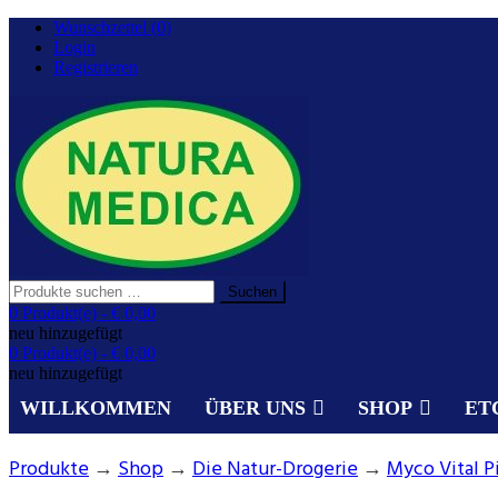
Zurück
Wunschzettel (0)
zum
Login
Inhalt
Registrieren
Suchen
Suchen
nach:
Gesundheit aus der Natur.
0 Produkt(e) -
€ 0,00
NATURA MEDICA
neu hinzugefügt
0 Produkt(e) -
€ 0,00
neu hinzugefügt
WILLKOMMEN
ÜBER UNS
SHOP
ET
Produkte
→
Shop
→
Die Natur-Drogerie
→
Myco Vital 