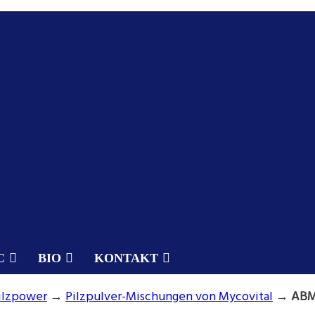
C
BIO
KONTAKT
Pilzpower
→
Pilzpulver-Mischungen von Mycovital
→
ABM