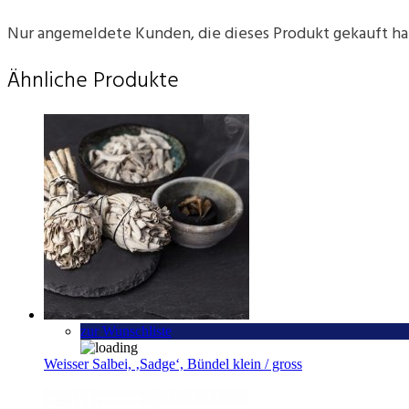
Nur angemeldete Kunden, die dieses Produkt gekauft h
Ähnliche Produkte
zur Wunschliste
Weisser Salbei, ‚Sadge‘, Bündel klein / gross