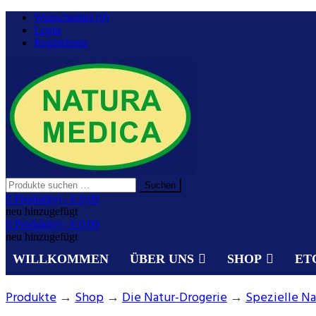
Zurück
Wunschzettel (0)
zum
Login
Inhalt
Registrieren
Suchen
Suchen
nach:
Gesundheit aus der Natur.
0 Produkt(e) -
€ 0,00
NATURA MEDICA
neu hinzugefügt
0 Produkt(e) -
€ 0,00
neu hinzugefügt
WILLKOMMEN
ÜBER UNS
SHOP
ET
Produkte
→
Shop
→
Die Natur-Drogerie
→
Spezielle Na