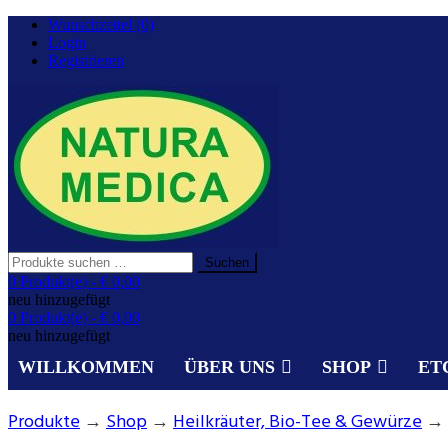
Zurück
Wunschzettel (0)
zum
Login
Inhalt
Registrieren
Suchen
Suchen
nach:
Gesundheit aus der Natur.
0 Produkt(e) -
€ 0,00
NATURA MEDICA
neu hinzugefügt
0 Produkt(e) -
€ 0,00
neu hinzugefügt
WILLKOMMEN
ÜBER UNS
SHOP
ET
Produkte
→
Shop
→
Heilkräuter, Bio-Tee & Gewürze
→