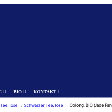
C
BIO
KONTAKT
Tee, lose
→
Schwarzer Tee, lose
→
Oolong, BIO (Jade Fan