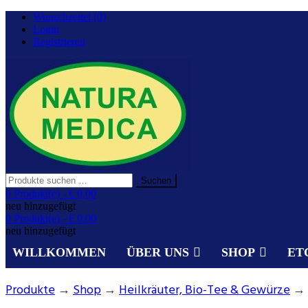
Zurück
Wunschzettel (0)
zum
Login
Inhalt
Registrieren
Suchen
Suchen
nach:
Gesundheit aus der Natur.
0 Produkt(e) -
€ 0,00
NATURA MEDICA
neu hinzugefügt
0 Produkt(e) -
€ 0,00
neu hinzugefügt
WILLKOMMEN
ÜBER UNS
SHOP
ET
Produkte
→
Shop
→
Heilkräuter, Bio-Tee & Gewürze
→