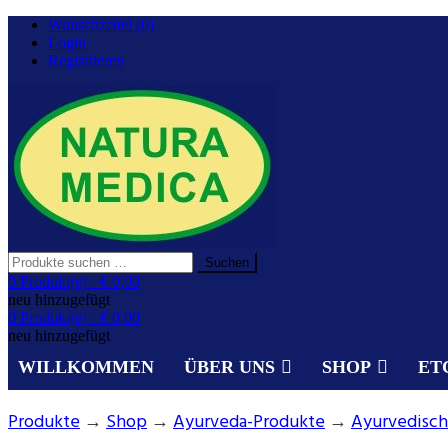
Zurück
Wunschzettel (0)
zum
Login
Inhalt
Registrieren
Suchen
Suchen
nach:
Gesundheit aus der Natur.
0 Produkt(e) -
€ 0,00
NATURA MEDICA
neu hinzugefügt
0 Produkt(e) -
€ 0,00
neu hinzugefügt
WILLKOMMEN
ÜBER UNS
SHOP
ET
Produkte
→
Shop
→
Ayurveda-Produkte
→
Ayurvedisch