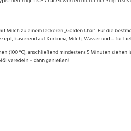
typischen Yogi Tea® Chai-Gewürzen bietet der Yogi Tea 
mit Milch zu einem leckeren „Golden Chai“. Für die bestmö
ept, basierend auf Kurkuma, Milch, Wasser und – für Lie
en (100 °C), anschließend mindestens 5 Minuten ziehen l
löl veredeln – dann genießen!