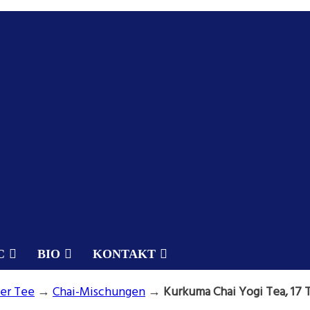
C
BIO
KONTAKT
er Tee
→
Chai-Mischungen
→
Kurkuma Chai Yogi Tea, 17 