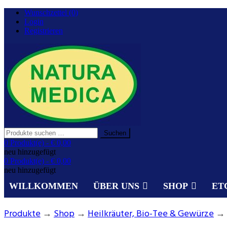
Zurück
Wunschzettel (0)
zum
Login
Inhalt
Registrieren
Suchen
Suchen
nach:
Gesundheit aus der Natur.
0 Produkt(e) -
€ 0,00
NATURA MEDICA
neu hinzugefügt
0 Produkt(e) -
€ 0,00
neu hinzugefügt
WILLKOMMEN
ÜBER UNS
SHOP
ET
Produkte
→
Shop
→
Heilkräuter, Bio-Tee & Gewürze
→