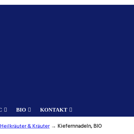
C
BIO
KONTAKT
Heilkräuter & Kräuter
→
Kiefernnadeln, BIO