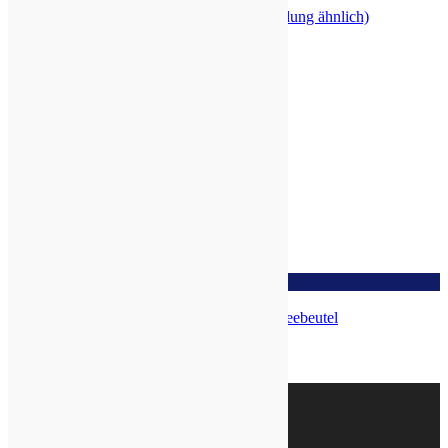
IL WHA Ginseng Pulver, 50g (Abbildung ähnlich)
zur Wunschliste
Digest Plus Tee, Maharishi, Bio, 15 Teebeutel
Top
Wir sind bio-zertifiziert: