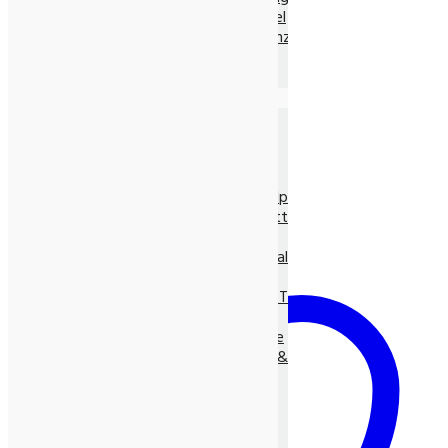
Ayurvedische Nahrungsmittel
Ayurvedische Nahrungsergänz.
Neem Produkte
Ayurvedische Gewürze, lose
Die Natur-Drogerie
Körperpflege & Kosmetik
Shampoo, Tönung
LUNASOL Pflegeserie
SEIFEN pur Natur
Entspannungs- & Vitalpflege
Massage- und Hilfsmittel
Myco Vital Pilzpower
Nahrungsergänzungen & Vitalstoffe
Allcura Naturheilmittel
Alvito BASEN-KONZEPT
Antioxidantien
BASISCHE Lebensweise
BIO Spirulina, -Clorella &
Spezialitäten
Gräser
Heilpflanzensäfte
Viabiona Vitalstoffe