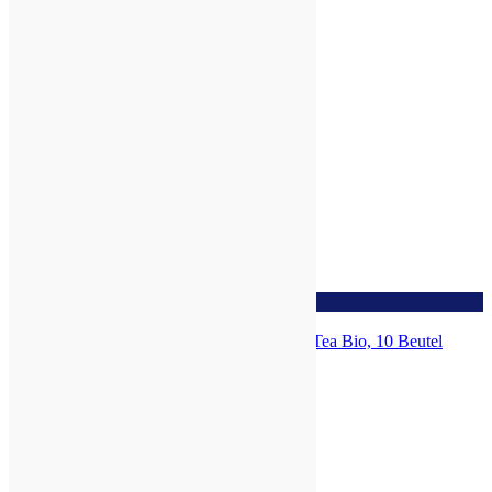
Ähnliche Produkte
zur Wunschliste
Rooibos Chai „Inneres Wissen“ Hari Tea Bio, 10 Beutel