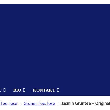
C
BIO
KONTAKT
Tee, lose
→
Grüner Tee, lose
→
Jasmin Grüntee – Original