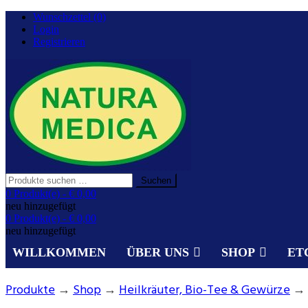
Zurück
Wunschzettel (0)
zum
Login
Inhalt
Registrieren
Suchen
Suchen
nach:
Gesundheit aus der Natur.
0 Produkt(e) -
€ 0,00
NATURA MEDICA
neu hinzugefügt
0 Produkt(e) -
€ 0,00
neu hinzugefügt
WILLKOMMEN
ÜBER UNS
SHOP
ET
Produkte
→
Shop
→
Heilkräuter, Bio-Tee & Gewürze
→