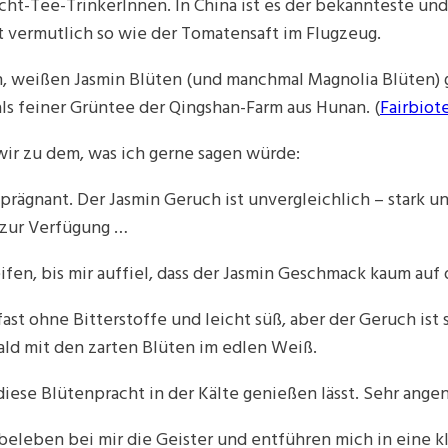
icht-Tee-TrinkerInnen. In China ist es der bekannteste un
st vermutlich so wie der Tomatensaft im Flugzeug.
, weißen Jasmin Blüten (und manchmal Magnolia Blüten) ge
 als feiner Grüntee der Qingshan-Farm aus Hunan. (
Fairbiot
ir zu dem, was ich gerne sagen würde:
prägnant. Der Jasmin Geruch ist unvergleichlich – stark un
n zur Verfügung …
en, bis mir auffiel, dass der Jasmin Geschmack kaum auf 
ast ohne Bitterstoffe und leicht süß, aber der Geruch ist
ald mit den zarten Blüten im edlen Weiß.
diese Blütenpracht in der Kälte genießen lässt. Sehr ang
beleben bei mir die Geister und entführen mich in eine k