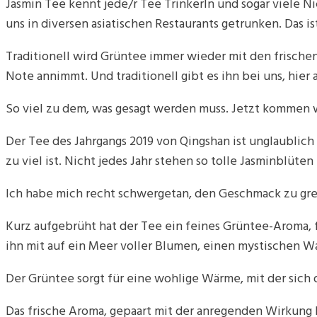
Jasmin Tee kennt jede/r Tee TrinkerIn und sogar viele N
uns in diversen asiatischen Restaurants getrunken. Das i
Traditionell wird Grüntee immer wieder mit den frischen
Note annimmt. Und traditionell gibt es ihn bei uns, hier
So viel zu dem, was gesagt werden muss. Jetzt kommen w
Der Tee des Jahrgangs 2019 von Qingshan ist unglaublich 
zu viel ist. Nicht jedes Jahr stehen so tolle Jasminblüte
Ich habe mich recht schwergetan, den Geschmack zu greif
Kurz aufgebrüht hat der Tee ein feines Grüntee-Aroma, f
ihn mit auf ein Meer voller Blumen, einen mystischen W
Der Grüntee sorgt für eine wohlige Wärme, mit der sich 
Das frische Aroma, gepaart mit der anregenden Wirkung 