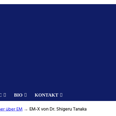
C
BIO
KONTAKT
er über EM
→
EM-X von Dr. Shigeru Tanaka