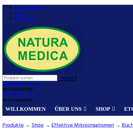
Zurück
Wunschzettel (0)
zum
Login
Inhalt
Registrieren
Suchen
Suchen
nach:
Gesundheit aus der Natur.
0 Produkt(e) -
€ 0,00
NATURA MEDICA
neu hinzugefügt
0 Produkt(e) -
€ 0,00
neu hinzugefügt
WILLKOMMEN
ÜBER UNS
SHOP
ET
Produkte
→
Shop
→
Effektive Mikroorganismen
→
Büch