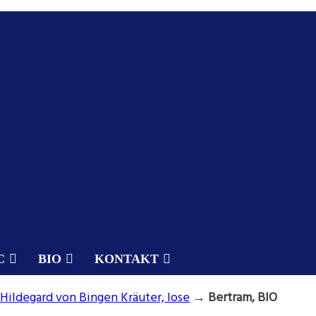
C
BIO
KONTAKT
Hildegard von Bingen Kräuter, lose
→
Bertram, BIO