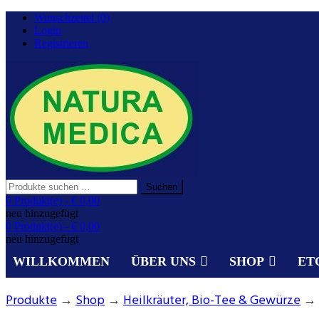
Zurück
Wunschzettel (0)
zum
Login
Inhalt
Registrieren
Suchen
Suchen
nach:
Gesundheit aus der Natur.
0 Produkt(e) -
€ 0,00
NATURA MEDICA
neu hinzugefügt
0 Produkt(e) -
€ 0,00
neu hinzugefügt
WILLKOMMEN
ÜBER UNS
SHOP
ET
Produkte
→
Shop
→
Heilkräuter, Bio-Tee & Gewürze
→