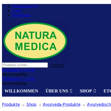
Zurück
Wunschzettel (0)
zum
Login
Inhalt
Registrieren
Suchen
Suchen
nach:
Gesundheit aus der Natur.
0 Produkt(e) -
€ 0,00
NATURA MEDICA
neu hinzugefügt
0 Produkt(e) -
€ 0,00
neu hinzugefügt
WILLKOMMEN
ÜBER UNS
SHOP
ET
Produkte
→
Shop
→
Ayurveda-Produkte
→
Ayurvedisch