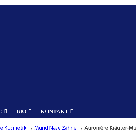
C
BIO
KONTAKT
e Kosmetik
→
Mund Nase Zähne
→
Auromère Kräuter-Mu