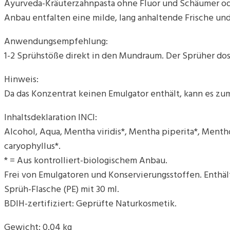
Ayurveda-Kräuterzahnpasta ohne Fluor und Schäumer ode
Anbau entfalten eine milde, lang anhaltende Frische un
Anwendungsempfehlung:
1-2 Sprühstöße direkt in den Mundraum. Der Sprüher dos
Hinweis:
Da das Konzentrat keinen Emulgator enthält, kann es z
Inhaltsdeklaration INCI:
Alcohol, Aqua, Mentha viridis*, Mentha piperita*, Mentho
caryophyllus*.
* = Aus kontrolliert-biologischem Anbau.
Frei von Emulgatoren und Konservierungsstoffen. Enthält
Sprüh-Flasche (PE) mit 30 ml.
BDIH-zertifiziert: Geprüfte Naturkosmetik.
Gewicht: 0,04 kg