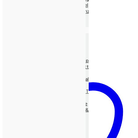
Ayurvedische Nahrungsmittel
Ayurvedische Nahrungsergänz.
Neem Produkte
Ayurvedische Gewürze, lose
Die Natur-Drogerie
Körperpflege & Kosmetik
Shampoo, Tönung
LUNASOL Pflegeserie
SEIFEN pur Natur
Entspannungs- & Vitalpflege
Massage- und Hilfsmittel
Myco Vital Pilzpower
Nahrungsergänzungen & Vitalstoffe
Allcura Naturheilmittel
Alvito BASEN-KONZEPT
Antioxidantien
BASISCHE Lebensweise
BIO Spirulina, -Clorella &
Spezialitäten
Gräser
Heilpflanzensäfte
Viabiona Vitalstoffe