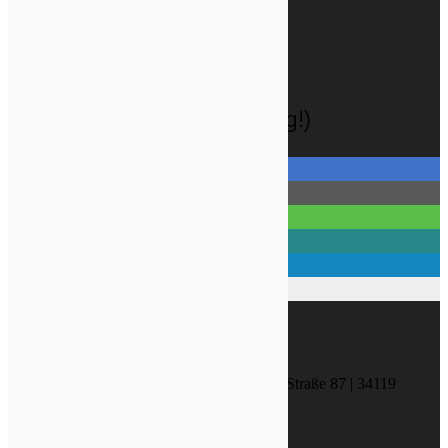
Versandkosten
Widerrufsbelehrung
Zahlungsarten
Datenschutzhinweise
Cookie-Richtlinie (EU)
Social-Media (ohne Tracking!)
KONTAKT
NATURA MEDICA Friedrich-Ebert-Straße 87 | 34119
Kassel
(+49)(0)561 - 739 40 00 (Ortstarif)
info@naturamedica.de