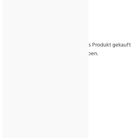
Rezensionen
Es gibt noch keine Rezensionen.
Nur angemeldete Kunden, die dieses Produkt gekauft
haben, dürfen eine Rezension abgeben.
Ähnliche Produkte