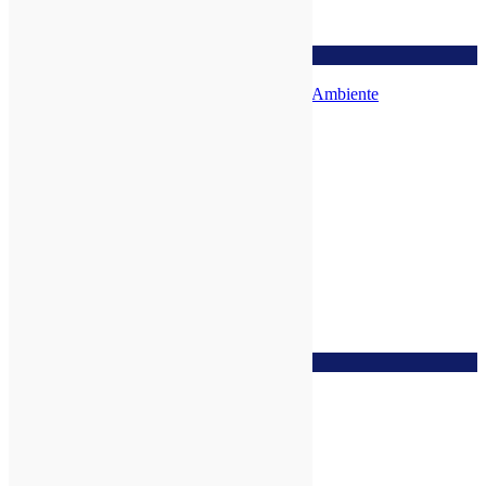
zur Wunschliste
Keramikoberteil für Aroma Vernebler Ambiente
zur Wunschliste
Duftstein Energiespirale