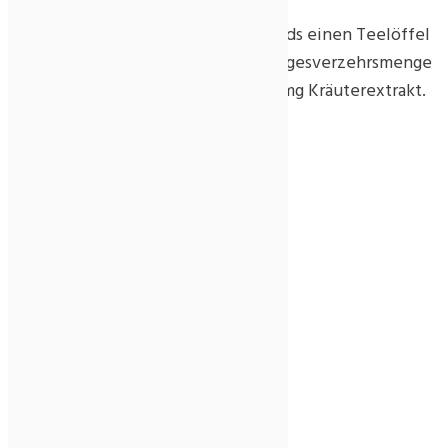
Für Erwachsene: Morgens und Abends einen Teelöffel
(10 g) auf nüchternen Magen. Die Tagesverzehrsmenge
(20 g) enthält 1800 mg Kräuter, 600 mg Kräuterextrakt.
Aufbewahrung & Verwendung:
Kühl und trocken lagern
Ursprungsland/Herkunft:
Nicht-EU-Landwirtschaft
Hersteller:
MAV Europe B.V.
Veldweg 33
6075 NL Herkenbosch
The Netherlands