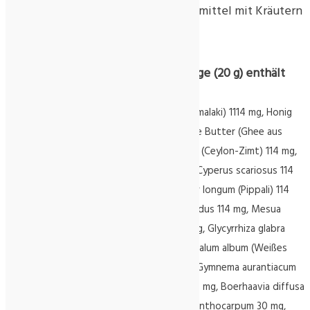
Ayurvedisches Nahrungsergänzungsmittel mit Kräutern
Zutaten:
Die empfohlene Tagesverzehrsmenge (20 g) enthält
folgende Zutaten:
Rohrzucker 14794 mg, Emblica officinalis (Amalaki) 1114 mg, Honig
974 mg, Terminalia chebula 566 mg, geklärte Butter (Ghee aus
Kuhmilch
) 500 mg, Cinnamomum zeylanicum (Ceylon-Zimt) 114 mg,
Elettaria cardamomum (Kardamom) 114 mg, Cyperus scariosus 114
mg, Curcuma longa (Gelbwurz) 114 mg, Piper longum (Pippali) 114
mg, Centella asiatica 114 mg, Cyperus rotundus 114 mg, Mesua
ferrea 114 mg, Convolvulus pluricaulis 114 mg, Glycyrrhiza glabra
(
Süßholz
) 114 mg, Embelia ribes 114 mg, Santalum album (Weißes
Sandelholz) 114 mg, Wässriger Extrakt aus: Gymnema aurantiacum
58 mg, Asparagus racemosus (Shatavari) 48 mg, Boerhaavia diffusa
38 mg, Oroxylum indicum 32 mg, Solanum xanthocarpum 30 mg,