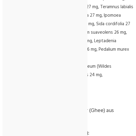
Gmelina arborea 30 mg, Tribulus terrestris 27 mg, Teramnus labialis
27 mg, Pueraria tuberosa 27 mg, Uraria picta 27 mg, Ipomoea
digitata 27 mg, Clerodendrum phlomidis 27 mg, Sida cordifolia 27
mg, Solanum indicum 26 mg, Stereospermum suaveolens 26 mg,
Phaseolus trilobus (Dreilappige Bohne) 26 mg, Leptadenia
reticulata 26 mg, Desmodium gangeticum 26 mg, Pedalium murex
26 mg,
Aegle marmelos 24 mg, Saccharum spontaneum (Wildes
Zuckerrohr) 24 mg, Eragrostis cynosuroides 24 mg,
Zuckerrohrwurzel 24 mg.
Allergie-Hinweis:
Enthält Süßholz und geklärte Butter (Ghee) aus
Kuhmilch
Zubereitung / Verzehrsempfehlung: