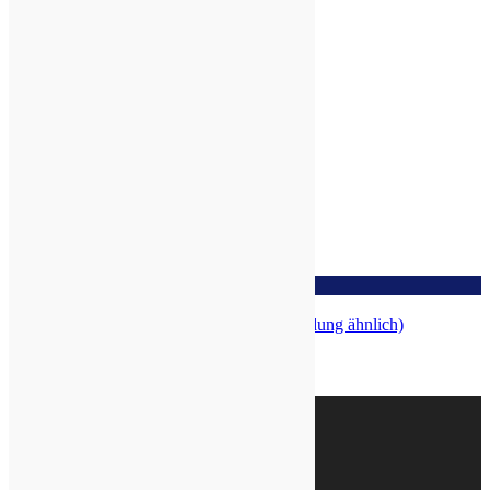
zur Wunschliste
IL WHA Ginseng Pulver, 50g (Abbildung ähnlich)
Top
Wir sind bio-zertifiziert: