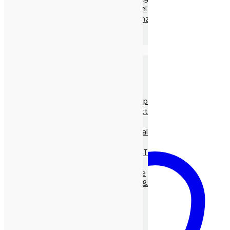
Ayurvedische Nahrungsmittel
Ayurvedische Nahrungsergänz.
Neem Produkte
Ayurvedische Gewürze, lose
Die Natur-Drogerie
Körperpflege & Kosmetik
Shampoo, Tönung
LUNASOL Pflegeserie
SEIFEN pur Natur
Entspannungs- & Vitalpflege
Massage- und Hilfsmittel
Myco Vital Pilzpower
Nahrungsergänzungen & Vitalstoffe
Allcura Naturheilmittel
Alvito BASEN-KONZEPT
Antioxidantien
BASISCHE Lebensweise
BIO Spirulina, -Clorella &
Spezialitäten
Gräser
Heilpflanzensäfte
Viabiona Vitalstoffe