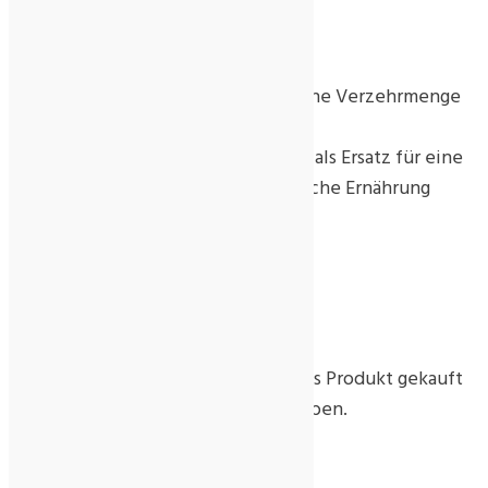
Zusatz-Informationen:
Die angegebene empfohlene tägliche Verzehrmenge
darf nicht überschritten werden.
Nahrungsergänzungen sollten nicht als Ersatz für eine
ausgewogene und abwechslungsreiche Ernährung
dienen.
Rezensionen
Es gibt noch keine Rezensionen.
Nur angemeldete Kunden, die dieses Produkt gekauft
haben, dürfen eine Rezension abgeben.
Ähnliche Produkte