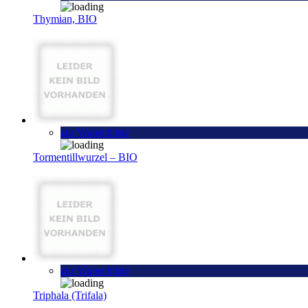
Thymian, BIO
zur Wunschliste
Tormentillwurzel – BIO
zur Wunschliste
Triphala (Trifala)