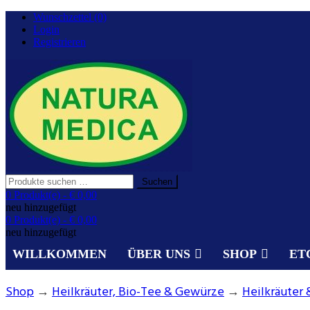
Zurück
Wunschzettel (0)
zum
Login
Inhalt
Registrieren
Suchen
Suchen
nach:
Gesundheit aus der Natur.
0 Produkt(e) -
€ 0,00
NATURA MEDICA
neu hinzugefügt
0 Produkt(e) -
€ 0,00
neu hinzugefügt
WILLKOMMEN
ÜBER UNS
SHOP
ET
Shop
→
Heilkräuter, Bio-Tee & Gewürze
→
Heilkräuter 