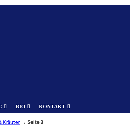
C
BIO
KONTAKT
& Kräuter
→
Seite 3