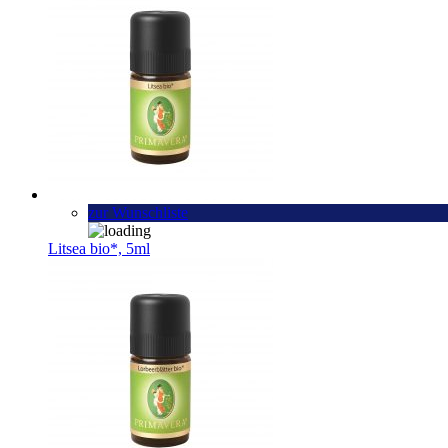
zur Wunschliste
Litsea bio*, 5ml