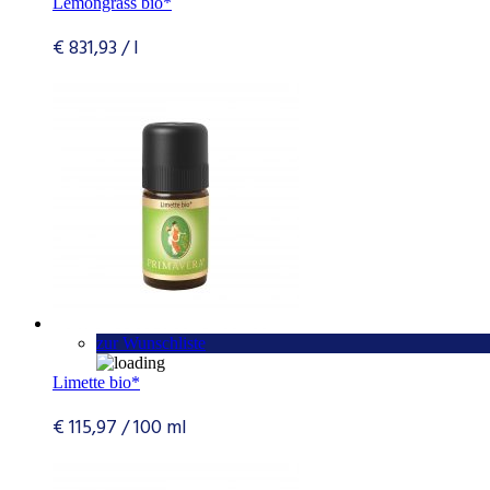
Lemongrass bio*
€
831,93
/
l
zur Wunschliste
Limette bio*
€
115,97
/
100
ml