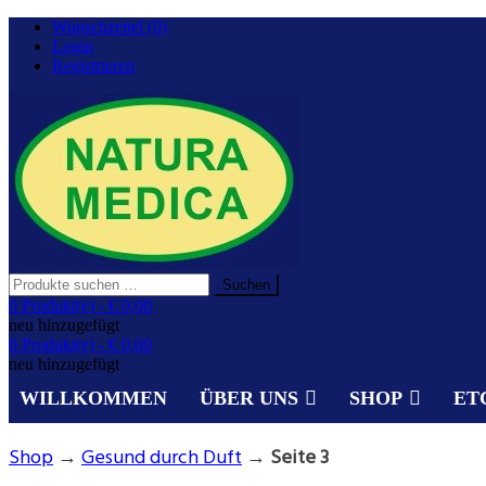
Zurück
Wunschzettel (0)
zum
Login
Inhalt
Registrieren
Suchen
Suchen
nach:
Gesundheit aus der Natur.
0 Produkt(e) -
€ 0,00
NATURA MEDICA
neu hinzugefügt
0 Produkt(e) -
€ 0,00
neu hinzugefügt
WILLKOMMEN
ÜBER UNS
SHOP
ET
Shop
→
Gesund durch Duft
→
Seite 3