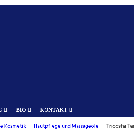
C
BIO
KONTAKT
e Kosmetik
→
Hautpflege und Massageöle
→
Tridosha Ta