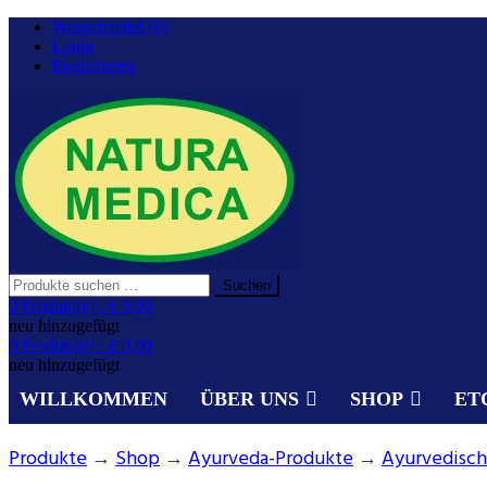
Zurück
Wunschzettel (0)
zum
Login
Inhalt
Registrieren
Suchen
Suchen
nach:
Gesundheit aus der Natur.
0 Produkt(e) -
€ 0,00
NATURA MEDICA
neu hinzugefügt
0 Produkt(e) -
€ 0,00
neu hinzugefügt
WILLKOMMEN
ÜBER UNS
SHOP
ET
Produkte
→
Shop
→
Ayurveda-Produkte
→
Ayurvedisch