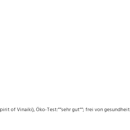
irit of Vinaiki), Öko-Test:““sehr gut““; frei von gesundh