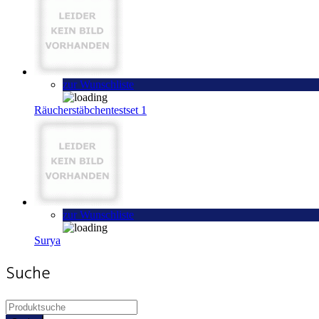
zur Wunschliste
Räucherstäbchentestset 1
zur Wunschliste
Surya
Suche
Products
search