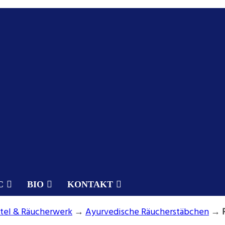
C
BIO
KONTAKT
ttel & Räucherwerk
→
Ayurvedische Räucherstäbchen
→