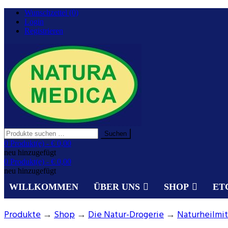
Zurück
Wunschzettel (0)
zum
Login
Inhalt
Registrieren
Suchen
Suchen
nach:
Gesundheit aus der Natur.
0 Produkt(e) -
€ 0,00
NATURA MEDICA
neu hinzugefügt
0 Produkt(e) -
€ 0,00
neu hinzugefügt
WILLKOMMEN
ÜBER UNS
SHOP
ET
Produkte
→
Shop
→
Die Natur-Drogerie
→
Naturheilmi