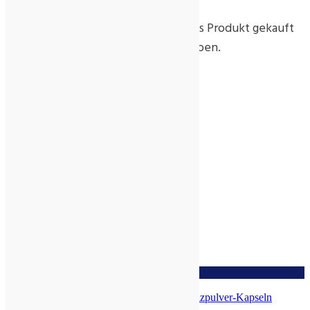
Nur angemeldete Kunden, die dieses Produkt gekauft
haben, dürfen eine Rezension abgeben.
Ähnliche Produkte
zur Wunschliste
AURICULARIA-SHIITAKE Bio-Pilzpulver-Kapseln
(Mischung 336)