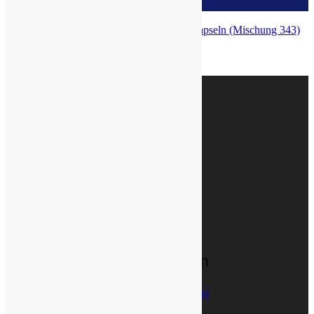
zur Wunschliste
ABM-HERICIUM Bio-Pilzpulver-Kapseln (Mischung 343)
Top
Wir sind bio-zertifiziert:
AGB | Recht | Versandkosten
Vertrag widerrufen (Widerrufsformular)
AGB & Kundeninformationen