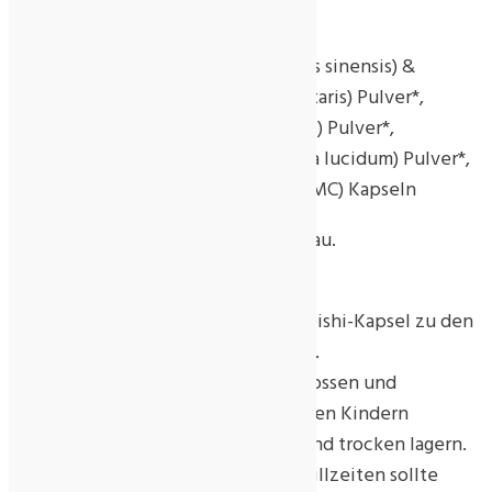
Zutaten:
Chinesischer Raupenpilz (Cordyceps sinensis) &
Puppen-Kernkeule (Cordyceps Militaris) Pulver*,
Austernseitling (Pleurotus ostreatus) Pulver*,
Glänzender Lackporling (Ganoderma lucidum) Pulver*,
Hydroxypropylmethylcellulose (HPMC) Kapseln
* aus kontrolliert biologischem Anbau.
Verzehrempfehlung:
3 x täglich 1 Cordyceps-Pleurotus-Reishi-Kapsel zu den
Mahlzeiten mit reichlich Flüssigkeit.
Das Produkt lichtgeschützt, verschlossen und
außerhalb der Reichweite von kleinen Kindern
aufbewahren. Vor Hitze schützen und trocken lagern.
Während Schwangerschafts- und Stillzeiten sollte