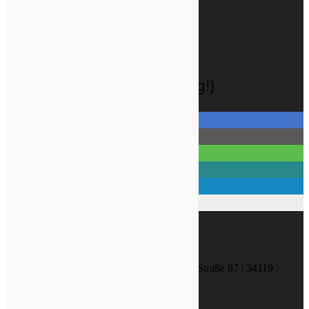
Versandkosten
Widerrufsbelehrung
Zahlungsarten
Datenschutzhinweise
Cookie-Richtlinie (EU)
Social-Media (ohne Tracking!)
KONTAKT
NATURA MEDICA Friedrich-Ebert-Straße 87 | 34119
Kassel
(+49)(0)561 - 739 40 00 (Ortstarif)
info@naturamedica.de