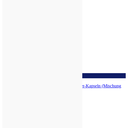
zur Wunschliste
POLYPORUS-REISHI Bio-Pilzpulver-Kapseln (Mischung
324)