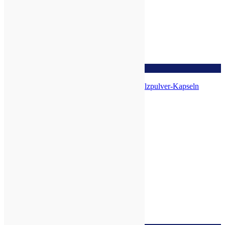
zur Wunschliste
ABM-MAITAKE-SHIITAKE Bio-Pilzpulver-Kapseln
(Mischung 312)