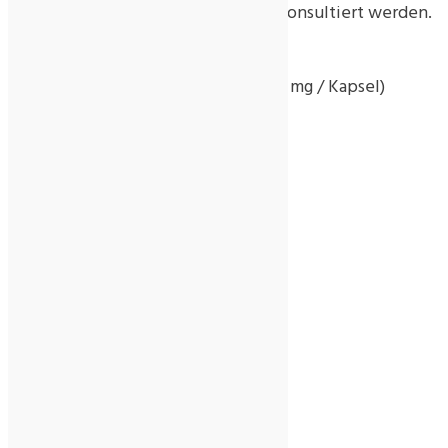
generell vor dem Verzehr der Arzt konsultiert werden.
Nettofüllmenge:
1 Glas enthält 93 Kapseln = 60 g (650 mg / Kapsel)
Nährwertangabe
Pro 100 g
Brennwert kJ 841,000 kJ
Brennwert kcal 201,000 kcal
Eiweiß 15,400 g
Kohlenhydrate 28,200 g
davon Zucker 0,100 g
Fett 2,900 g
davon gesättigte Fettsäuren 0,250 g
Salz 0,008 g