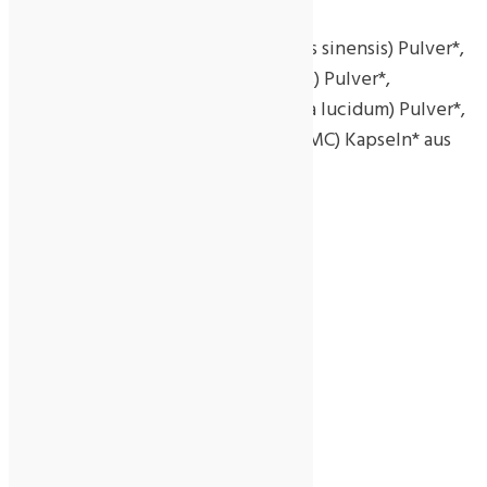
Chinesischer Raupenpilz (Cordyceps sinensis) Pulver*,
Austernseitling (Pleurotus ostreatus) Pulver*,
Glänzender Lackporling (Ganoderma lucidum) Pulver*,
Hydroxypropylmethylcellulose (HPMC) Kapseln* aus
kontrolliert biologischem Anbau.
Inverkehrbringer
MycoVital Gesundheits GmbH
Herkunftsland
Deutschland
Rezensionen
Es gibt noch keine Rezensionen.