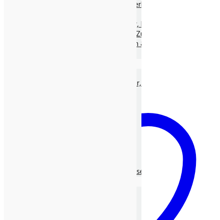
Naturheilmittel & Räucherwerk
Harze, lose
Hölzer, Samen, Blätter, Blüten, lose
Räucherstäbchen und Zubehör
Salzig & Süß, Tinkturen & Würze
Spezielle Naturheilmittel
Heilkräuter, Tee & Gewürze
Heilkräuter & Kräuter
Hildegard von Bingen Kräuter, lose
Gewürze
Gewürz-Mischungen, lose
Tee, lose
Gewürztee
Grüner Tee, lose
Rooibuschtee, lose
Schwarzer Tee, lose
Kräutertee
Kräutermischungen, lose
Gesund durch Duft
REINE Ätherische Öle
Ayurvedische Aroma-Öle
Raumsprays