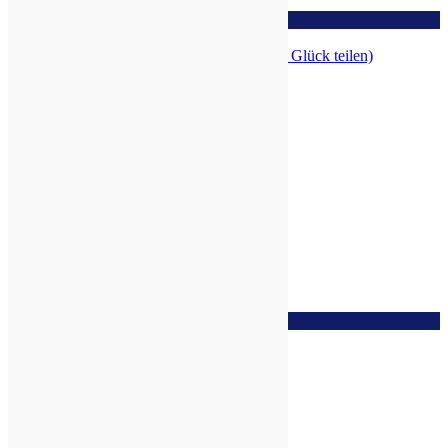
zur Wunschliste
Glücksgefühle Raumspray bio (ehem. Glück teilen)
zur Wunschliste
Leichter lernen Raumspray bio, 50ml