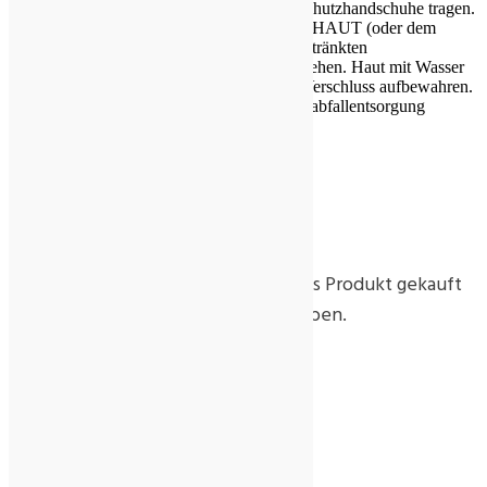
Wichtiger
fernhalten. Nicht rauchen. Schutzhandschuhe tragen.
Hinweis
BEI KONTAKT MIT DER HAUT (oder dem
Haar): Alle beschmutzten, getränkten
Kleidungsstücke sofort ausziehen. Haut mit Wasser
abwaschen/duschen. Unter Verschluss aufbewahren.
Inhalt / Behälter der Problemabfallentsorgung
zuführen.
Rezensionen
Es gibt noch keine Rezensionen.
Nur angemeldete Kunden, die dieses Produkt gekauft
haben, dürfen eine Rezension abgeben.
Ähnliche Produkte