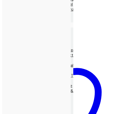
Ayurvedische Nahrungsmittel
Ayurvedische Nahrungsergänz.
Neem Produkte
Ayurvedische Gewürze, lose
Die Natur-Drogerie
Körperpflege & Kosmetik
Shampoo, Tönung
LUNASOL Pflegeserie
SEIFEN pur Natur
Entspannungs- & Vitalpflege
Massage- und Hilfsmittel
Myco Vital Pilzpower
Nahrungsergänzungen & Vitalstoffe
Allcura Naturheilmittel
Alvito BASEN-KONZEPT
Antioxidantien
BASISCHE Lebensweise
BIO Spirulina, -Clorella &
Spezialitäten
Gräser
Heilpflanzensäfte
Viabiona Vitalstoffe