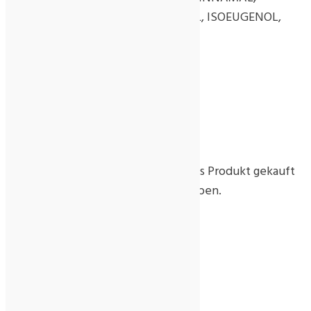
CITRONELLOL, EUGENOL, GERANIOL, ISOEUGENOL,
LINALOOL.
Inhalt: 125 ml
Rezensionen
Es gibt noch keine Rezensionen.
Nur angemeldete Kunden, die dieses Produkt gekauft
haben, dürfen eine Rezension abgeben.
Ähnliche Produkte