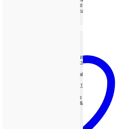
Ayurvedische Nahrungsmittel
Ayurvedische Nahrungsergänz.
Neem Produkte
Ayurvedische Gewürze, lose
Die Natur-Drogerie
Körperpflege & Kosmetik
Shampoo, Tönung
LUNASOL Pflegeserie
SEIFEN pur Natur
Entspannungs- & Vitalpflege
Massage- und Hilfsmittel
Myco Vital Pilzpower
Nahrungsergänzungen & Vitalstoffe
Allcura Naturheilmittel
Alvito BASEN-KONZEPT
Antioxidantien
BASISCHE Lebensweise
BIO Spirulina, -Clorella &
Spezialitäten
Gräser
Heilpflanzensäfte
Viabiona Vitalstoffe