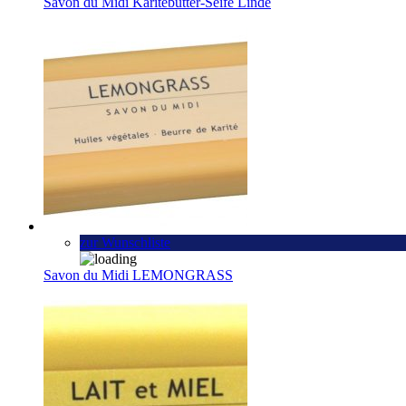
Savon du Midi Karitébutter-Seife Linde
zur Wunschliste
Savon du Midi LEMONGRASS