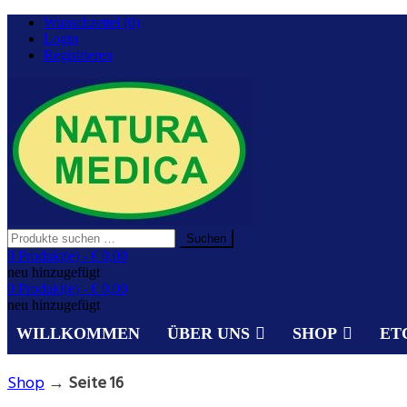
Zurück
Wunschzettel (0)
zum
Login
Inhalt
Registrieren
Suchen
Suchen
nach:
Gesundheit aus der Natur.
0 Produkt(e) -
€ 0,00
NATURA MEDICA
neu hinzugefügt
0 Produkt(e) -
€ 0,00
neu hinzugefügt
WILLKOMMEN
ÜBER UNS
SHOP
ET
Shop
→
Seite 16